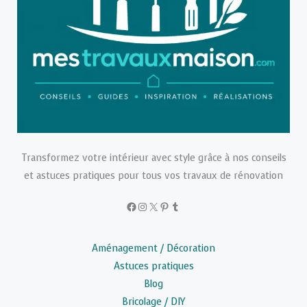
Transformez votre intérieur avec style grâce à nos conseils
et astuces pratiques pour tous vos travaux de rénovation
Facebook
Instagram
X
Pinterest
Tumblr
Aménagement / Décoration
Astuces pratiques
Blog
Bricolage / DIY