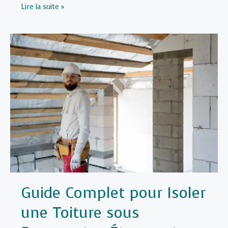
Isoler
Lire la suite »
une
Toiture
Plate
:
Solutions
Modernes
pour
Réduire
Vos
Factures
d’Énergie
Guide Complet pour Isoler
une Toiture sous