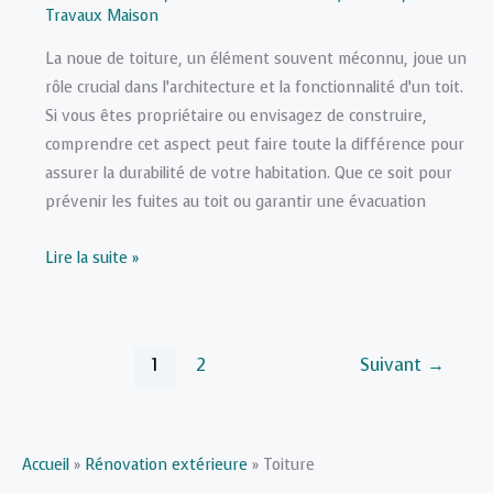
Travaux Maison
La noue de toiture, un élément souvent méconnu, joue un
rôle crucial dans l’architecture et la fonctionnalité d’un toit.
Si vous êtes propriétaire ou envisagez de construire,
comprendre cet aspect peut faire toute la différence pour
assurer la durabilité de votre habitation. Que ce soit pour
prévenir les fuites au toit ou garantir une évacuation
Tout
Lire la suite »
savoir
sur
la
1
2
Suivant
→
noue
de
toiture
:
Accueil
»
Rénovation extérieure
»
Toiture
utilité,