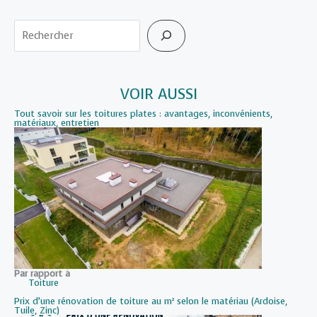
fonctionnement,
Rechercher
méthode
de
pose,
entretien
VOIR AUSSI
Tout savoir sur les toitures plates : avantages, inconvénients,
matériaux, entretien
Par rapport à
Toiture
Prix d’une rénovation de toiture au m² selon le matériau (Ardoise,
Tuile, Zinc)