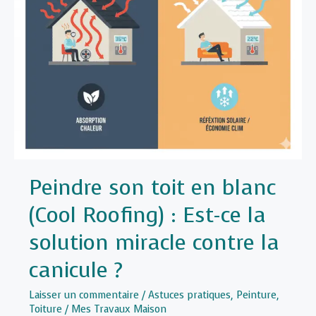
(Ardoise,
Tuile,
Zinc)
Peindre son toit en blanc
(Cool Roofing) : Est-ce la
solution miracle contre la
canicule ?
Laisser un commentaire
/
Astuces pratiques
,
Peinture
,
Toiture
/
Mes Travaux Maison