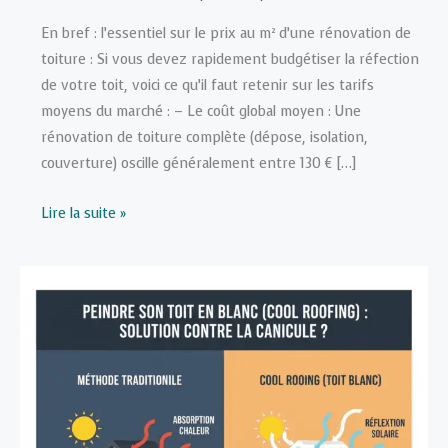
En bref : l’essentiel sur le prix au m² d’une rénovation de
toiture : Si vous devez rapidement budgétiser la réfection
de votre toit, voici ce qu’il faut retenir sur les tarifs
moyens du marché : – Le coût global moyen : Une
rénovation de toiture complète (dépose, isolation,
couverture) oscille généralement entre 130 € […]
Prix
Lire la suite »
d’une
rénovation
de
toiture
au
m²
selon
le
matériau