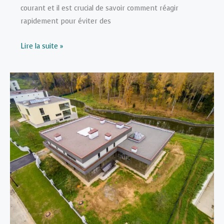
courant et il est crucial de savoir comment réagir
rapidement pour éviter des
Réparer
Lire la suite »
une
Fuite
de
Toiture
:
Guide
Pas
à
Pas
pour
Réagir
Rapidement