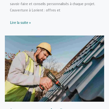
savoir-faire et conseils personnalisés à chaque projet.
Couverture à Lorient : offres et
Mon
Lire la suite »
couvreur
Lorient
:
votre
expert
installateur
de
toitures
dans
le
Morbihan