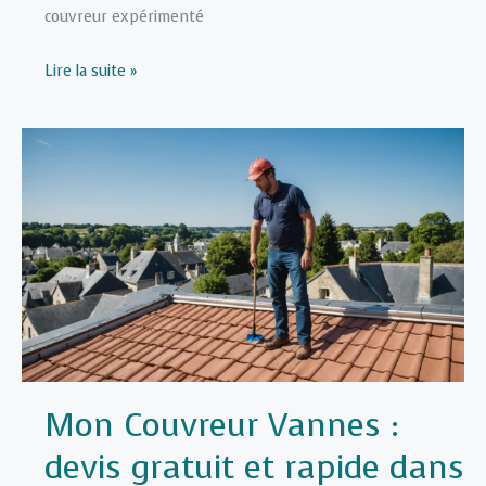
couvreur expérimenté
Couvreur
Lire la suite »
expérimenté
:
un
gage
de
qualité
pour
votre
toiture
Mon Couvreur Vannes :
devis gratuit et rapide dans