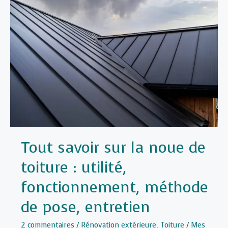
Matériaux
d’Isolation
de
la
Toiture
:
Guide
pour
un
Choix
Optimal
Tout savoir sur la noue de
toiture : utilité,
fonctionnement, méthode
de pose, entretien
2 commentaires
/
Rénovation extérieure
,
Toiture
/
Mes