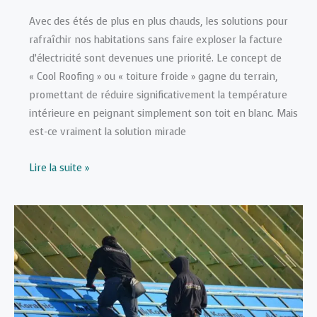
Avec des étés de plus en plus chauds, les solutions pour
rafraîchir nos habitations sans faire exploser la facture
d’électricité sont devenues une priorité. Le concept de
« Cool Roofing » ou « toiture froide » gagne du terrain,
promettant de réduire significativement la température
intérieure en peignant simplement son toit en blanc. Mais
est-ce vraiment la solution miracle
Peindre
Lire la suite »
son
toit
en
blanc
(Cool
Roofing)
:
Est-