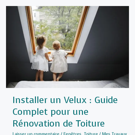
de
Couvreur
Concarneau
:
expertise
et
engagement
local
Installer un Velux : Guide
Complet pour une
Rénovation de Toiture
Laisser un commentaire
/
Fenêtres
,
Toiture
/
Mes Travaux