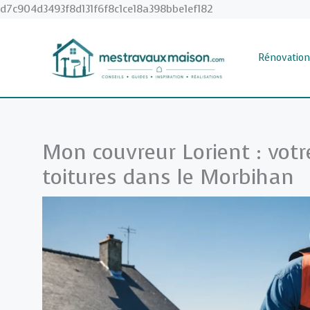
Aller
d7c904d3493f8d131f6f8c1ce18a398bbe1ef182
au
contenu
Rénovation
Mon couvreur Lorient : votr
toitures dans le Morbihan