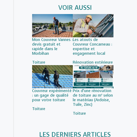
VOIR AUSSI
Mon Couvreur Vannes :
Les atouts de
devis gratuit et
Couvreur Concarneau :
rapide dans le
expertise et
Morbihan
engagement local
Par rapport à
Toiture
Par rapport à
Rénovation extérieure
Couvreur expérimenté
Prix d’une rénovation
: un gage de qualité
de toiture au m² selon
pour votre toiture
le matériau (Ardoise,
Tuile, Zinc)
Par rapport à
Toiture
Par rapport à
Toiture
LES DERNIERS ARTICLES