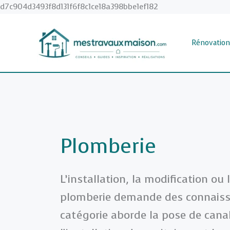
Aller
d7c904d3493f8d131f6f8c1ce18a398bbe1ef182
au
contenu
Rénovation
Plomberie
L’installation, la modification o
plomberie demande des connaissa
catégorie aborde la pose de cana