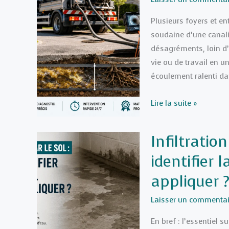
pour
Plusieurs foyers et en
une
soudaine d’une canal
plomberie
désagréments, loin d
durable
vie ou de travail en un
écoulement ralenti dan
Canalisation
Lire la suite »
bouchée
ou
Infiltratio
odeurs
identifier 
suspectes
:
appliquer 
quand
appeler
Laisser un commentai
une
En bref : l’essentiel su
entreprise