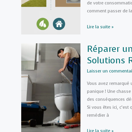
de votre consommation
traitement
comment passer de la
appliquer
?
Récupération
Lire la suite »
d’eau
de
Réparer un
pluie
Solutions 
:
Quel
Laisser un commentai
système
pour
Vous avez remarqué un
alimenter
panique ! Une chasse d
ses
des conséquences dés
WC
Si vous êtes ici, c’es
et
remédier à
son
lave-
Réparer
Lire la suite »