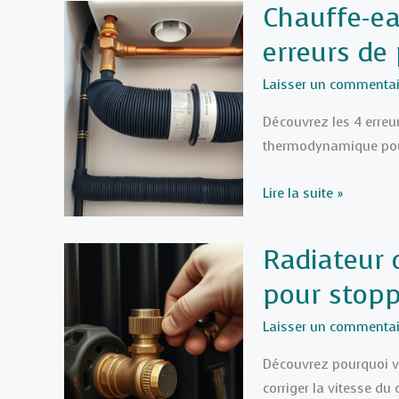
Chauffe-e
plancher
erreurs de 
chauffant
emboué
Laisser un commentai
en
2026
Découvrez les 4 erreur
?
thermodynamique pour
Chauffe-
Lire la suite »
eau
thermodynamique
Radiateur q
:
pour stopp
4
erreurs
Laisser un commentai
de
pose
Découvrez pourquoi v
à
corriger la vitesse du 