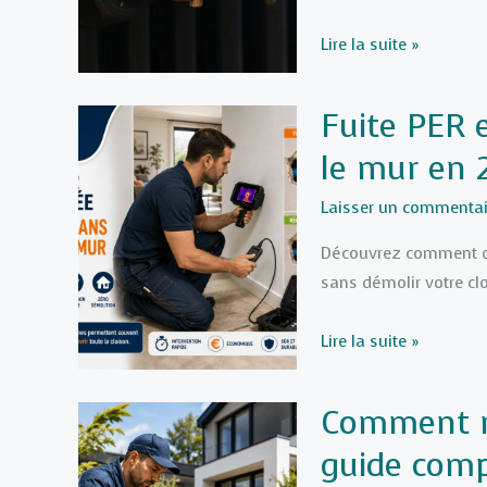
éviter
Radiateur
Lire la suite »
qui
siffle
Fuite PER 
:
le mur en
le
réglage
Laisser un commentai
simple
pour
Découvrez comment dia
stopper
sans démolir votre c
ce
bruit
Fuite
Lire la suite »
PER
encastré
Comment ré
:
guide comp
réparer
sans