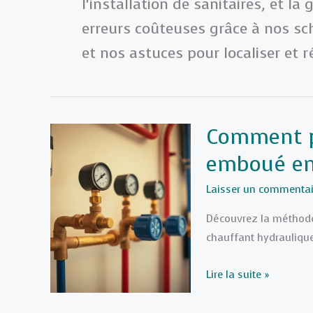
l’installation de sanitaires, et la
erreurs coûteuses grâce à nos s
et nos astuces pour localiser et 
Comment p
emboué en
Laisser un commentai
Découvrez la méthode
chauffant hydraulique 
Comment
Lire la suite »
purger
un