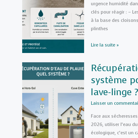
urgence humidité dans
d’assainissement
clés pour réagir : – L
à la base des cloisons
plinthes
Infiltration
Lire la suite »
d’eau
par
Récupérati
le
système po
sol
:
lave-linge 
Comment
identifier
Laisser un commentai
la
Face aux sécheresses 
cause
2026, utiliser l’eau d
et
écologique, c’est un 
quel