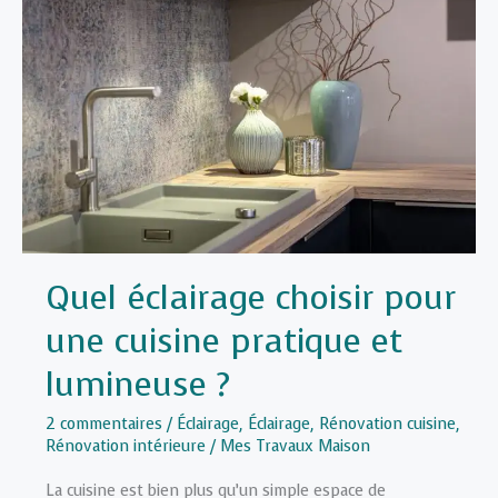
place
dans
un
escalier
?
Quel éclairage choisir pour
une cuisine pratique et
lumineuse ?
2 commentaires
/
Éclairage
,
Éclairage
,
Rénovation cuisine
,
Rénovation intérieure
/
Mes Travaux Maison
La cuisine est bien plus qu’un simple espace de