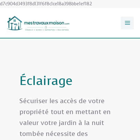
Aller
d7c904d3493f8d131f6f8c1ce18a398bbe1ef182
au
contenu
Éclairage
Sécuriser les accès de votre
propriété tout en mettant en
valeur votre jardin à la nuit
tombée nécessite des