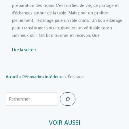
préparation des repas. C’est un lieu de vie, de partage et
d’échanges autour de la table. Mais pour en profiter
pleinement, l’éclairage joue un rôle crucial. Un bon éclairage
peut transformer votre cuisine en un véritable cocon
lumineux où il fait bon cuisiner et recevoir. Que
Quel
Lire la suite »
éclairage
choisir
pour
Accueil
»
Rénovation intérieure
»
Éclairage
une
cuisine
pratique
Rechercher
et
lumineuse
?
VOIR AUSSI