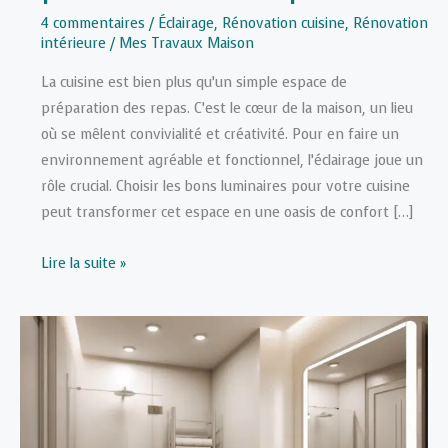
4 commentaires
/
Éclairage
,
Rénovation cuisine
,
Rénovation
intérieure
/
Mes Travaux Maison
La cuisine est bien plus qu’un simple espace de
préparation des repas. C’est le cœur de la maison, un lieu
où se mêlent convivialité et créativité. Pour en faire un
environnement agréable et fonctionnel, l’éclairage joue un
rôle crucial. Choisir les bons luminaires pour votre cuisine
peut transformer cet espace en une oasis de confort […]
Luminaires
Lire la suite »
pour
cuisine
:
comment
bien
les
choisir