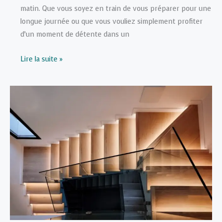
matin. Que vous soyez en train de vous préparer pour une
longue journée ou que vous vouliez simplement profiter
d’un moment de détente dans un
Quel
Lire la suite »
éclairage
choisir
pour
une
salle
de
bain
fonctionnelle
?