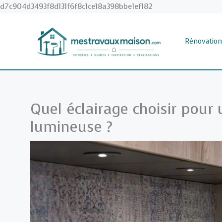
Aller
d7c904d3493f8d131f6f8c1ce18a398bbe1ef182
au
contenu
Rénovation
Quel éclairage choisir pour 
lumineuse ?