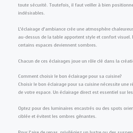
toute sécurité. Toutefois, il faut veiller à bien positio
indésirables.
L’éclairage d’ambiance crée une atmosphère chaleureuse
au-dessus de la table apportent style et confort visuel. 
certains espaces deviennent sombres.
Chacun de ces éclairages joue un rôle clé dans la créat
Comment choisir le bon éclairage pour sa cuisine?
Choisir le bon éclairage pour sa cuisine nécessite une
de votre espace. Un éclairage direct est essentiel sur le
Optez pour des luminaires encastrés ou des spots orien
ciblée et évitent les ombres gênantes.
Pour l’aire de repas, privilégiez un lustre ou des suspe