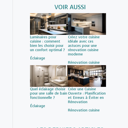
VOIR AUSSI
Luminaires pour
Créez votre cuisine
cuisine : comment
idéale avec ces
bien les choisir pour
astuces pour une
un confort optimal ?
rénovation cuisine
moderne
Par rapport à
Éclairage
Par rapport à
Rénovation cuisine
Quel éclairage choisir
Créer une Cuisine
pour une salle de bain
Ouverte : Planification
fonctionnelle ?
et Erreurs à Éviter en
Rénovation
Par rapport à
Éclairage
Par rapport à
Rénovation cuisine