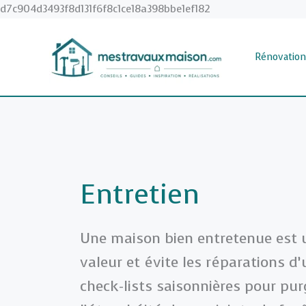
Aller
d7c904d3493f8d131f6f8c1ce18a398bbe1ef182
au
contenu
Rénovation
Entretien
Une maison bien entretenue est 
valeur et évite les réparations d
check-lists saisonnières pour purg