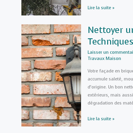
Les
Lire la suite »
précautions
à
Nettoyer u
prendre
Techniques
lors
de
Laisser un commentai
l’élagage
Travaux Maison
près
Votre façade en brique
des
accumule saleté, mous
lignes
d’origine. Un bon net
électriques
extérieurs, mais auss
dégradation des maté
Nettoyer
Lire la suite »
une