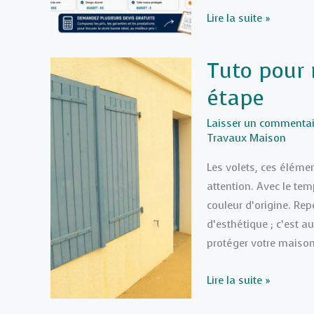
Comment
Lire la suite »
bien
choisir
Tuto pour 
un
étape
store
banne
Laisser un commentai
sans
Travaux Maison
trop
Les volets, ces éléme
dépenser
attention. Avec le temp
?
couleur d’origine. Re
d’esthétique ; c’est a
protéger votre maiso
Tuto
Lire la suite »
pour