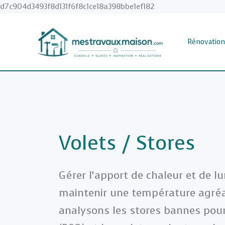
Aller
d7c904d3493f8d131f6f8c1ce18a398bbe1ef182
au
contenu
Rénovation
Volets / Stores
Gérer l’apport de chaleur et de l
maintenir une température agréa
analysons les stores bannes pour 