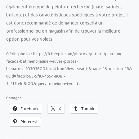
également du type de peinture recherché (mate, satinée,
brillante) et des caractéristiques spécifiques à votre projet. Il
est donc recommandé de demander conseil à un
professionnel ou en magasin afin de trouver la meilleure
option pour vos volets.
Crédit photo : https://fr.freepik.com/photos-gratuite/plan-long-
facade-batiment-jaune-veuves-portes-
bleuatres_10303600.htm#fromView=search&page=1&position=18&
uuid=fadb1b63-5f10-4b54-a081-
3e3f3b4d8f00&query=repeindre+volets
Partager :
Facebook
X
Tumblr
Pinterest