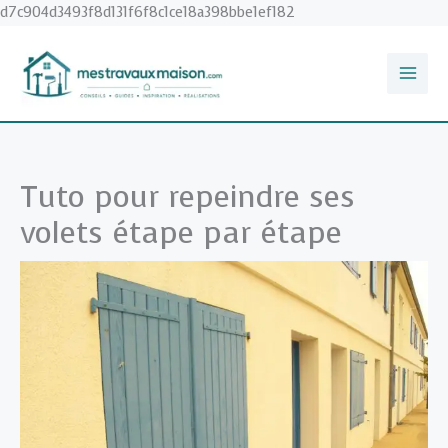
Aller
d7c904d3493f8d131f6f8c1ce18a398bbe1ef182
au
contenu
Tuto pour repeindre ses
volets étape par étape