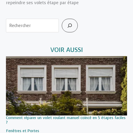
repeindre ses volets étape par étape
Rechercher
VOIR AUSSI
Comment réparer un volet roulant manuel coincé en 5 étapes faciles
?
Par rapport à
Fenêtres et Portes