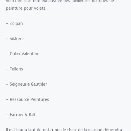
Voici une liste non exhaustive des meilleures marques de
peinture pour volets :
– Zolpan
– Sikkens
– Dulux Valentine
– Tollens
– Seigneurie Gauthier
– Ressource Peintures
– Farrow & Ball
Il est important de noter que le choix de la marque dépendra