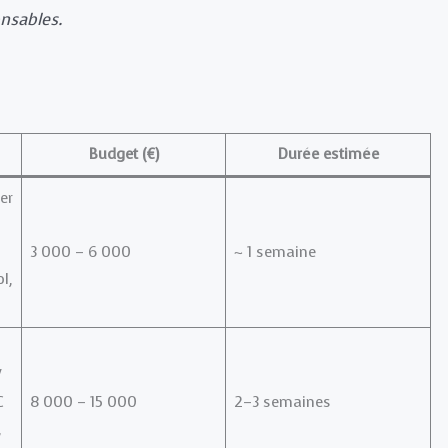
onsables.
Budget (€)
Durée estimée
er
3 000 – 6 000
~ 1 semaine
l,
/
C
8 000 – 15 000
2–3 semaines
,