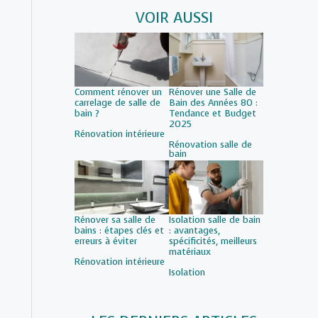
VOIR AUSSI
Comment rénover un
Rénover une Salle de
carrelage de salle de
Bain des Années 80 :
bain ?
Tendance et Budget
2025
Par rapport à
Rénovation intérieure
Par rapport à
Rénovation salle de
bain
Rénover sa salle de
Isolation salle de bain
bains : étapes clés et
: avantages,
erreurs à éviter
spécificités, meilleurs
matériaux
Par rapport à
Rénovation intérieure
Par rapport à
Isolation