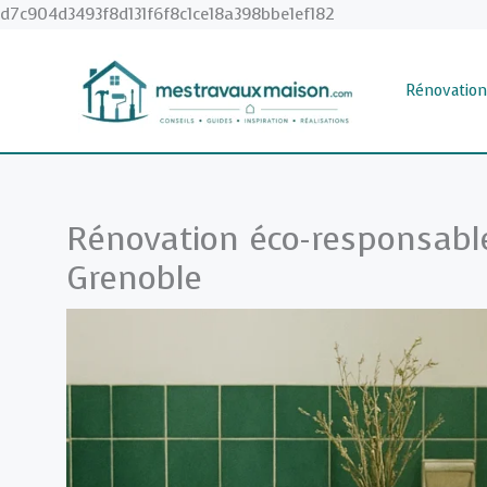
Aller
d7c904d3493f8d131f6f8c1ce18a398bbe1ef182
au
contenu
Rénovation
Rénovation éco-responsable
Grenoble