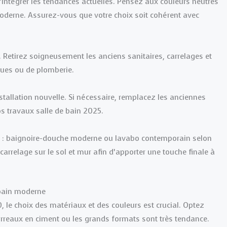
intégrer les tendances actuelles. Pensez aux couleurs neutres
derne. Assurez-vous que votre choix soit cohérent avec
. Retirez soigneusement les anciens sanitaires, carrelages et
ques ou de plomberie.
nstallation nouvelle. Si nécessaire, remplacez les anciennes
s travaux salle de bain 2025.
s : baignoire-douche moderne ou lavabo contemporain selon
arrelage sur le sol et mur afin d’apporter une touche finale à
 bain moderne
 le choix des matériaux et des couleurs est crucial. Optez
carreaux en ciment ou les grands formats sont très tendance.