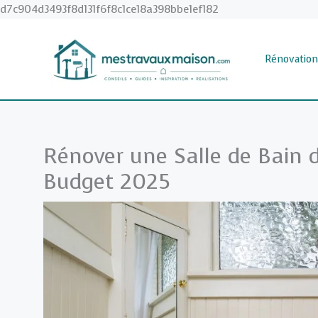
Aller
d7c904d3493f8d131f6f8c1ce18a398bbe1ef182
au
contenu
Rénovation
Rénover une Salle de Bain 
Budget 2025