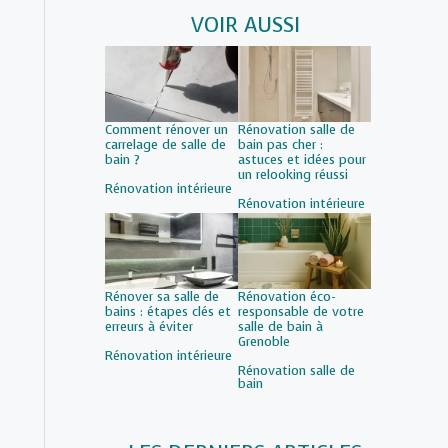
VOIR AUSSI
Comment rénover un
Rénovation salle de
carrelage de salle de
bain pas cher :
bain ?
astuces et idées pour
un relooking réussi
Par rapport à
Rénovation intérieure
Par rapport à
Rénovation intérieure
Rénover sa salle de
Rénovation éco-
bains : étapes clés et
responsable de votre
erreurs à éviter
salle de bain à
Grenoble
Par rapport à
Rénovation intérieure
Par rapport à
Rénovation salle de
bain