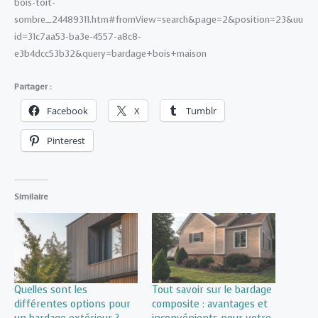
bois-toit-
sombre_24489311.htm#fromView=search&page=2&position=23&uu
id=31c7aa53-ba3e-4557-a8c8-
e3b4dcc53b32&query=bardage+bois+maison
Partager :
Facebook
X
Tumblr
Pinterest
Similaire
Quelles sont les
Tout savoir sur le bardage
différentes options pour
composite : avantages et