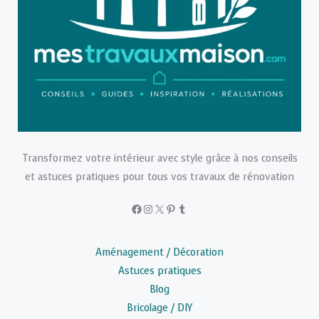
Transformez votre intérieur avec style grâce à nos conseils
et astuces pratiques pour tous vos travaux de rénovation
Facebook
Instagram
X
Pinterest
Tumblr
Aménagement / Décoration
Astuces pratiques
Blog
Bricolage / DIY