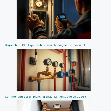
Disjoncteur 30mA qui saute le soir : le diagnostic essentiel
Comment purger un plancher chauffant emboué en 2026 ?