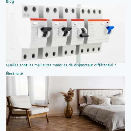
Par rapport à
Blog
Quelles sont les meilleures marques de disjoncteur différentiel ?
Par rapport à
Électricité