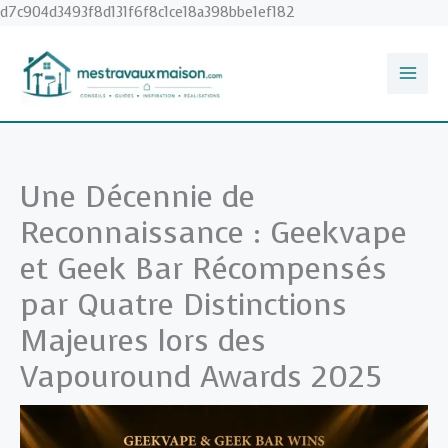
Aller
d7c904d3493f8d131f6f8c1ce18a398bbe1ef182
au
contenu
Une Décennie de
Reconnaissance : Geekvape
et Geek Bar Récompensés
par Quatre Distinctions
Majeures lors des
Vapouround Awards 2025