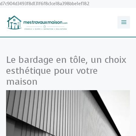
Aller
d7c904d3493f8d131f6f8c1ce18a398bbe1ef182
au
contenu
Le bardage en tôle, un choix
esthétique pour votre
maison