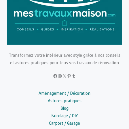
Transformez votre intérieur avec style grâce à nos conseils
et astuces pratiques pour tous vos travaux de rénovation
Facebook
Instagram
X
Pinterest
Tumblr
Aménagement / Décoration
Astuces pratiques
Blog
Bricolage / DIY
Carport / Garage