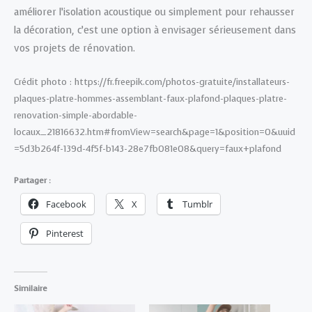
améliorer l’isolation acoustique ou simplement pour rehausser
la décoration, c’est une option à envisager sérieusement dans
vos projets de rénovation.
Crédit photo : https://fr.freepik.com/photos-gratuite/installateurs-
plaques-platre-hommes-assemblant-faux-plafond-plaques-platre-
renovation-simple-abordable-
locaux_21816632.htm#fromView=search&page=1&position=0&uuid
=5d3b264f-139d-4f5f-b143-28e7fb081e08&query=faux+plafond
Partager :
Facebook
X
Tumblr
Pinterest
Similaire