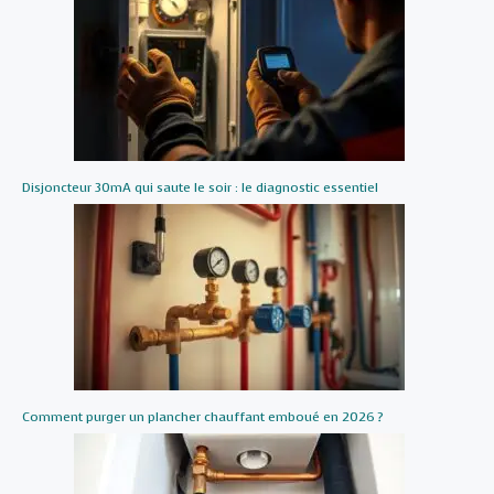
Disjoncteur 30mA qui saute le soir : le diagnostic essentiel
Comment purger un plancher chauffant emboué en 2026 ?