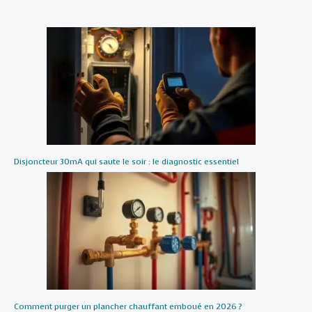
Disjoncteur 30mA qui saute le soir : le diagnostic essentiel
Comment purger un plancher chauffant emboué en 2026 ?