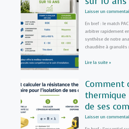
sur 10 ans
de
roche
Laisser un commentai
et
En bref : le match PA
la
arbitrer rapidement e
ouate
synthèse de notre anal
de
chaudière à granulés (
cellulose
?
Pompe
Lire la suite »
(Humidité
à
/
chaleur
Comment ca
Prix
Air-
/
thermique (
Eau
Écologie)
vs
de ses com
Chaudière
à
Laisser un commentai
granulés
En bref : l’essentiel 