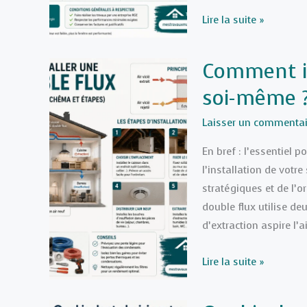
2026
Tableau
Lire la suite »
comparatif
des
Comment in
aides
soi-même ?
de
l’État
Laisser un commentai
pour
le
En bref : l’essentiel 
changement
l’installation de votr
de
stratégiques et de l’
fenêtres
double flux utilise d
en
d’extraction aspire l’ai
2026
Comment
Lire la suite »
installer
une