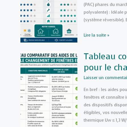
:
(PAC) phares du marché
le
polyvalente) : Idéale 
guide
(système réversible). E
complet
Pompe
Lire la suite »
à
chaleur
Tableau co
Air-
pour le ch
Air
vs
Laisser un commentai
Air-
Eau
En bref : les aides po
:
fenêtres et connaître
Le
des dispositifs dispon
guide
éligibles, vos nouvell
d’achat
thermique Uw ≤ 1,3 W
ultime