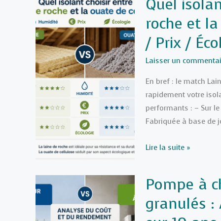
Quel isolan
VMC
roche et la
double
flux
/ Prix / Éco
soi-
même
Laisser un commentai
?
En bref : le match Lai
(Schéma
rapidement votre isol
et
performants : – Sur le
étapes)
Fabriquée à base de jo
Quel
Lire la suite »
isolant
choisir
Pompe à ch
entre
granulés :
la
laine