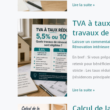
Rénovation
Lire la suite »
globale
:
TVA à taux
Quel
travaux de 
gain
de
Laisser un commentai
classe
Rénovation intérieure
DPE
En bref : Si vous prép
attendre
retenir pour bénéficie
selon
stricte : Les taux ré
les
(résidences principal
travaux
?
TVA
Lire la suite »
à
taux
Calcul de 
réduit