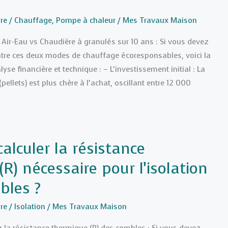
re
/
Chauffage
,
Pompe à chaleur
/
Mes Travaux Maison
C Air-Eau vs Chaudière à granulés sur 10 ans : Si vous devez
ntre ces deux modes de chauffage écoresponsables, voici la
yse financière et technique : – L’investissement initial : La
pellets) est plus chère à l’achat, oscillant entre 12 000
lculer la résistance
R) nécessaire pour l’isolation
bles ?
re
/
Isolation
/
Mes Travaux Maison
sur la résistance thermique (R) des combles : Si vous devez