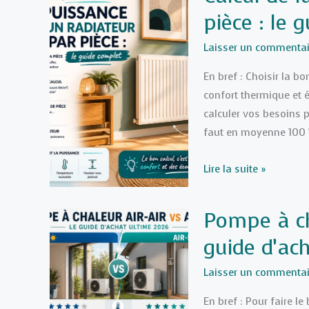
pièce : le 
à
5,5%
Laisser un commentai
ou
10%
En bref : Choisir la b
:
confort thermique et é
Quels
calculer vos besoins p
travaux
faut en moyenne 100 
de
rénovation
Calcul
Lire la suite »
sont
de
éligibles
la
Pompe à cha
?
puissance
guide d’ac
d’un
radiateur
Laisser un commentai
par
pièce
En bref : Pour faire l