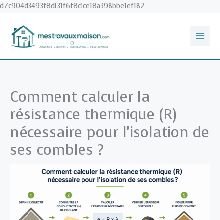
Aller
d7c904d3493f8d131f6f8c1ce18a398bbe1ef182
au
contenu
Comment calculer la
résistance thermique (R)
nécessaire pour l’isolation de
ses combles ?