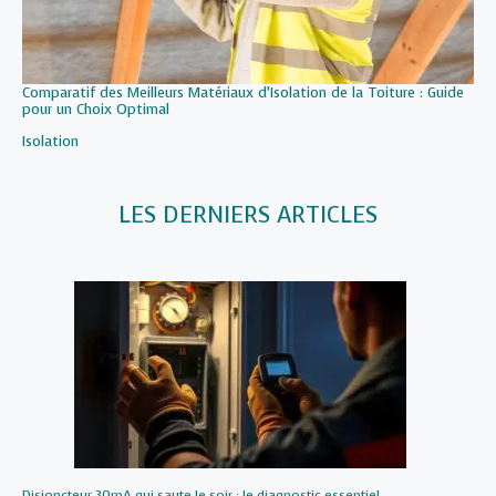
Comparatif des Meilleurs Matériaux d’Isolation de la Toiture : Guide
pour un Choix Optimal
Par rapport à
Isolation
LES DERNIERS ARTICLES
Disjoncteur 30mA qui saute le soir : le diagnostic essentiel