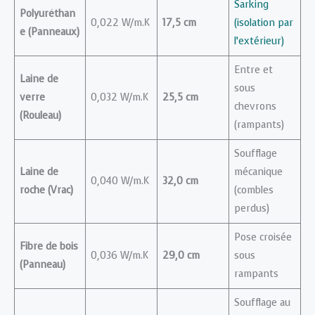
Sarking
Polyuréthan
0,022 W/m.K
17,5 cm
(isolation par
e (Panneaux)
l’extérieur)
Entre et
Laine de
sous
verre
0,032 W/m.K
25,5 cm
chevrons
(Rouleau)
(rampants)
Soufflage
Laine de
mécanique
0,040 W/m.K
32,0 cm
roche (Vrac)
(combles
perdus)
Pose croisée
Fibre de bois
0,036 W/m.K
29,0 cm
sous
(Panneau)
rampants
Soufflage au