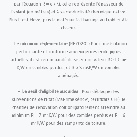
par l’équation R = e / λ), où e représente l’épaisseur de
l’isolant (en mètres) et λ sa conductivité thermique native.
Plus R est élevé, plus le matériau fait barrage au froid et à la
chaleur.
–
Le minimum réglementaire (RE2020) :
Pour une isolation
performante et conforme aux exigences écologiques
actuelles, il est recommandé de viser une valeur R
≥
10. m²
K/W en combles perdus, et R
≥
8 m².K/W en combles
aménagés.
–
Le seuil d’éligibilité aux aides :
Pour débloquer les
subventions de l’État (MaPrimeRénov’, certificats CEE), le
chantier de rénovation doit obligatoirement atteindre au
minimum R = 7 m².K/W pour des combles perdus et R = 6
m².K/W pour des rampants de toiture.