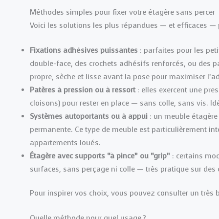
Méthodes simples pour fixer votre étagère sans percer
Voici les solutions les plus répandues — et efficaces — 
Fixations adhésives puissantes
: parfaites pour les pet
double-face, des crochets adhésifs renforcés, ou des pa
propre, sèche et lisse avant la pose pour maximiser l’a
Patères à pression ou à ressort
: elles exercent une pres
cloisons) pour rester en place — sans colle, sans vis. I
Systèmes autoportants ou à appui
: un meuble étagère 
permanente. Ce type de meuble est particulièrement int
appartements loués.
Étagère avec supports “à pince” ou “grip”
: certains mod
surfaces, sans perçage ni colle — très pratique sur des
Pour inspirer vos choix, vous pouvez consulter un très
Quelle méthode pour quel usage ?