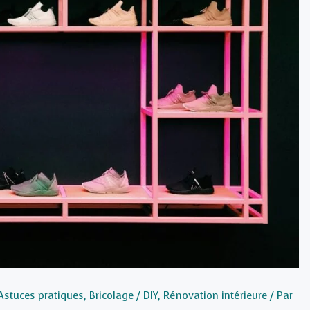
Astuces pratiques
,
Bricolage / DIY
,
Rénovation intérieure
/ Par