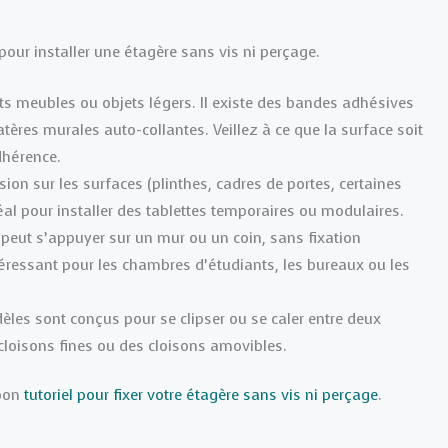
pour installer une étagère sans vis ni perçage.
its meubles ou objets légers. Il existe des bandes adhésives
tères murales auto-collantes. Veillez à ce que la surface soit
dhérence.
sion sur les surfaces (plinthes, cadres de portes, certaines
déal pour installer des tablettes temporaires ou modulaires.
peut s’appuyer sur un mur ou un coin, sans fixation
éressant pour les chambres d’étudiants, les bureaux ou les
èles sont conçus pour se clipser ou se caler entre deux
 cloisons fines ou des cloisons amovibles.
 bon
tutoriel pour fixer votre étagère sans vis ni perçage
.