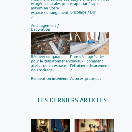
étagères murales pour
étape par étape
maximiser votre
Par rapport à
Bricolage / DIY
espace de rangement
?
Par rapport à
Aménagement /
Décoration
Rénover un garage
Poussière après des
pour le transformer en
travaux : comment
atelier ou en espace
l’éliminer efficacement
de stockage
?
Par rapport à
Rénovation intérieure
Par rapport à
Astuces pratiques
LES DERNIERS ARTICLES