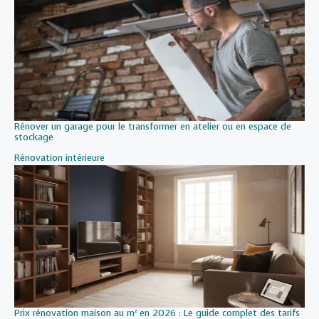
Rénover un garage pour le transformer en atelier ou en espace de
stockage
Par rapport à
Rénovation intérieure
Prix rénovation maison au m² en 2026 : Le guide complet des tarifs