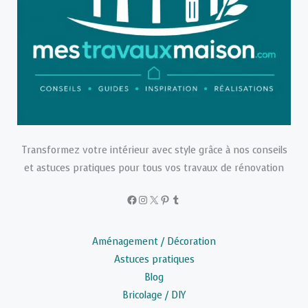
Transformez votre intérieur avec style grâce à nos conseils
et astuces pratiques pour tous vos travaux de rénovation
Facebook
Instagram
X
Pinterest
Tumblr
Aménagement / Décoration
Astuces pratiques
Blog
Bricolage / DIY