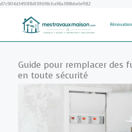
Aller
d7c904d3493f8d131f6f8c1ce18a398bbe1ef182
au
contenu
Rénovation
Guide pour remplacer des fu
en toute sécurité