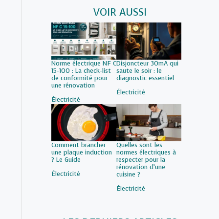
VOIR AUSSI
Norme électrique NF C
Disjoncteur 30mA qui
15-100 : La check-list
saute le soir : le
de conformité pour
diagnostic essentiel
une rénovation
Par rapport à
Électricité
Par rapport à
Électricité
Comment brancher
Quelles sont les
une plaque induction
normes électriques à
? Le Guide
respecter pour la
rénovation d’une
Par rapport à
Électricité
cuisine ?
Par rapport à
Électricité