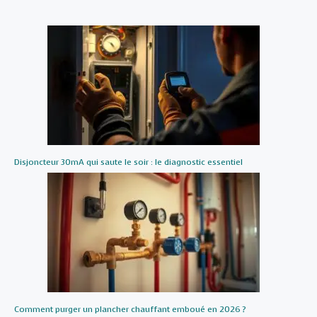
Disjoncteur 30mA qui saute le soir : le diagnostic essentiel
Comment purger un plancher chauffant emboué en 2026 ?