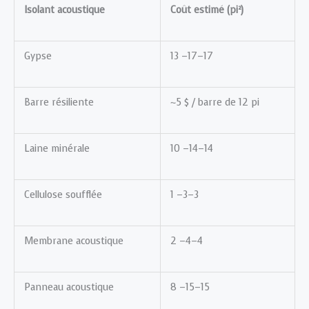
Isolant acoustique
Coût estimé (pi²)
Gypse
13 –17–17
Barre résiliente
~5 $ / barre de 12 pi
Laine minérale
10 –14–14
Cellulose soufflée
1 –3–3
Membrane acoustique
2 –4–4
Panneau acoustique
8 –15–15