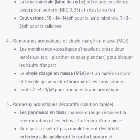
La
laine minérale (laine de roche)
offre une excellente
absorption sonore (NRC 0,95) et résiste au feu
Coût estimé
:
10 –14–14/pi²
pour la laine minérale,
1 –3–
3/pi²
pour la cellulose
4 . Membranes acoustiques et vinyle chargé en masse (MLV)
Les membranes acoustiques
s’installent entre deux
matériaux (ex. : plancher et sous-plancher) pour bloquer
les bruits d’impact
Le
vinyle chargé en masse (MLV)
est un matériau lourd
et flexible qui amortit efficacement les sons aériens
Coût :
2 –4–4/pi²
pour une membrane acoustique
5 . Panneaux acoustiques décoratifs (solution rapide)
Les panneaux en tissu
, mousse ou liège réduisent la
réverbération et les échos à l’intérieur d’une pièce
Bien qu’ils n’isolent pas complètement
des bruits
extérieurs
, ils
améliorent le confort sonore
et