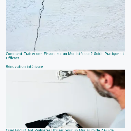
Comment Traiter une Fissure sur un Mur Intérieur ? Guide Pratique et
Efficace
Par rapport à
Rénovation intérieure
Quel Enduit Anti-Salpêtre Utiliser pour un Mur Humide ? Guide