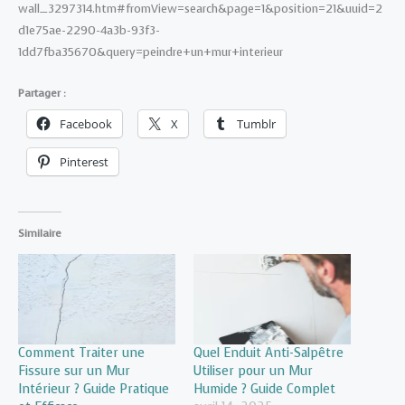
wall_3297314.htm#fromView=search&page=1&position=21&uuid=2
d1e75ae-2290-4a3b-93f3-
1dd7fba35670&query=peindre+un+mur+interieur
Partager :
Facebook
X
Tumblr
Pinterest
Similaire
Comment Traiter une
Quel Enduit Anti-Salpêtre
Fissure sur un Mur
Utiliser pour un Mur
Intérieur ? Guide Pratique
Humide ? Guide Complet