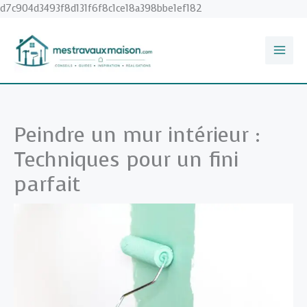
Aller
d7c904d3493f8d131f6f8c1ce18a398bbe1ef182
au
contenu
Peindre un mur intérieur :
Techniques pour un fini
parfait