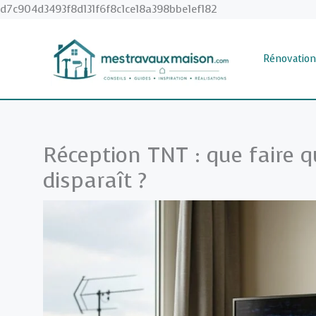
Aller
d7c904d3493f8d131f6f8c1ce18a398bbe1ef182
au
contenu
Rénovation
Réception TNT : que faire q
disparaît ?