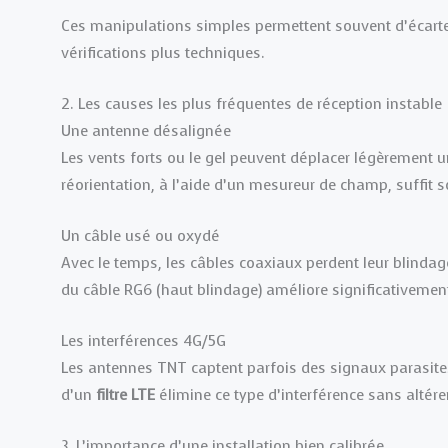
Ces manipulations simples permettent souvent d’écarte
vérifications plus techniques.
2. Les causes les plus fréquentes de réception instable
Une antenne désalignée
Les vents forts ou le gel peuvent déplacer légèrement u
réorientation, à l’aide d’un mesureur de champ, suffit 
Un câble usé ou oxydé
Avec le temps, les câbles coaxiaux perdent leur blindag
du câble RG6 (haut blindage) améliore significativement
Les interférences 4G/5G
Les antennes TNT captent parfois des signaux parasites
d’un
filtre LTE
élimine ce type d’interférence sans altére
3. L’importance d’une installation bien calibrée