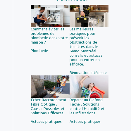
Comment éviter les
Les meilleures
problèmes de
pratiques pour
plomberie dans votre
prévenir les
maison ?
obstructions de
toilettes dans le
Par rapport à
Plomberie
Grand Montréal :
conseils et astuces
pour un entretien
efficace.
Par rapport à
Rénovation intérieure
Échec Raccordement
Réparer un Plafond
Fibre Optique :
Taché : Solutions
Causes Possibles et
contre l’Humidité et
Solutions Efficaces
les Infiltrations
Par rapport à
Astuces pratiques
Par rapport à
Astuces pratiques