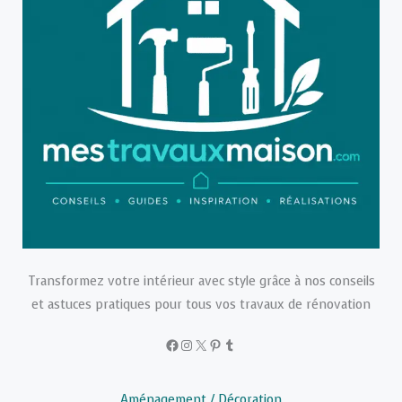
Transformez votre intérieur avec style grâce à nos conseils
et astuces pratiques pour tous vos travaux de rénovation
Facebook
Instagram
X
Pinterest
Tumblr
Aménagement / Décoration