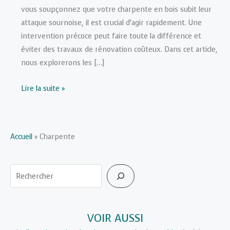
vous soupçonnez que votre charpente en bois subit leur
attaque sournoise, il est crucial d’agir rapidement. Une
intervention précoce peut faire toute la différence et
éviter des travaux de rénovation coûteux. Dans cet article,
nous explorerons les […]
Traiter
Lire la suite »
une
Charpente
Attaquée
Accueil
»
Charpente
par
les
Termites
Rechercher
:
Étapes
et
VOIR AUSSI
Solutions