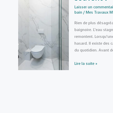
Laisser un commentai
bain
/
Mes Travaux M
Rien de plus désagré
baignoire. L’eau stagn
remontent. Lorsqu’une
hasard. Il existe des
du quotidien. Avant d
Pourquoi
Lire la suite »
ma
douche
se
bouche-
t-
elle
souvent