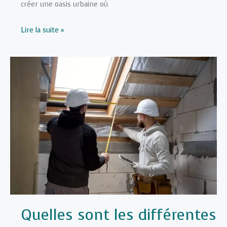
créer une oasis urbaine où
5
Lire la suite »
façons
de
transformer
son
balcon
en
un
oasis
urbain
Quelles sont les différentes