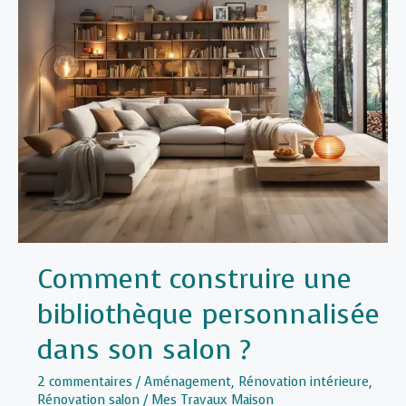
méthodes
d’isolation
de
la
toiture
?
Comment construire une
bibliothèque personnalisée
dans son salon ?
2 commentaires
/
Aménagement
,
Rénovation intérieure
,
Rénovation salon
/
Mes Travaux Maison