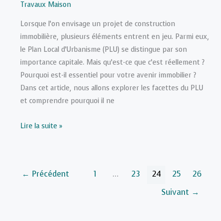
Travaux Maison
Lorsque l’on envisage un projet de construction
immobilière, plusieurs éléments entrent en jeu. Parmi eux,
le Plan Local d’Urbanisme (PLU) se distingue par son
importance capitale. Mais qu’est-ce que c’est réellement ?
Pourquoi est-il essentiel pour votre avenir immobilier ?
Dans cet article, nous allons explorer les facettes du PLU
et comprendre pourquoi il ne
Comprendre
Lire la suite »
l’importance
du
plan
←
Précédent
1
…
23
24
25
26
local
d’urbanisme
Suivant
→
(PLU)
pour