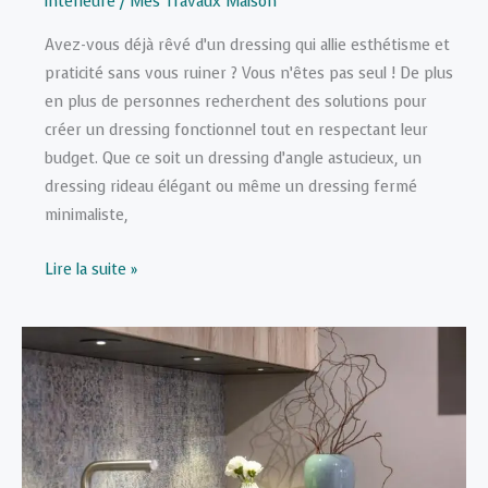
intérieure
/
Mes Travaux Maison
Avez-vous déjà rêvé d’un dressing qui allie esthétisme et
praticité sans vous ruiner ? Vous n’êtes pas seul ! De plus
en plus de personnes recherchent des solutions pour
créer un dressing fonctionnel tout en respectant leur
budget. Que ce soit un dressing d’angle astucieux, un
dressing rideau élégant ou même un dressing fermé
minimaliste,
Guide
Lire la suite »
complet
pour
créer
un
dressing
pas
cher