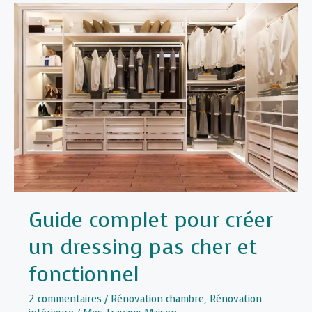
sur
la
pompe
à
chaleur
:
fonctionnement,
avantages,
types,
prix;
etc.
Guide complet pour créer
un dressing pas cher et
fonctionnel
2 commentaires
/
Rénovation chambre
,
Rénovation