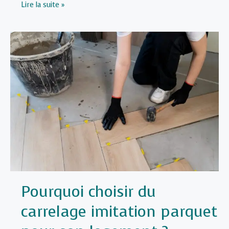
Comment
Lire la suite »
isoler
une
véranda
efficacement
?
Pourquoi choisir du
carrelage imitation parquet