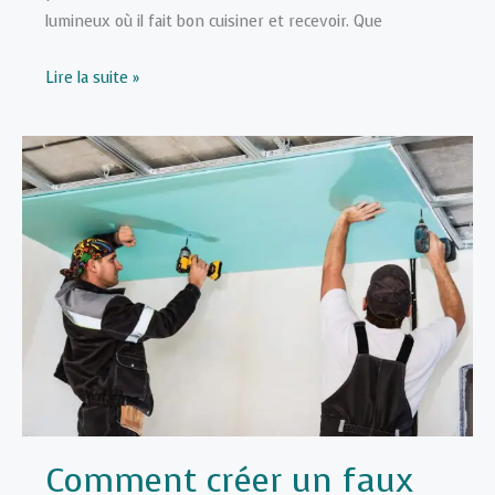
lumineux où il fait bon cuisiner et recevoir. Que
Quel
Lire la suite »
éclairage
choisir
pour
une
cuisine
pratique
et
lumineuse
?
Comment créer un faux