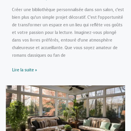
Créer une bibliothèque personnalisée dans son salon, c’est
bien plus qu’un simple projet décoratif. C’est l’opportunité
de transformer un espace en un lieu qui reflète vos goûts
et votre passion pour la lecture. Imaginez-vous plongé
dans vos livres préférés, entouré d’une atmosphère
chaleureuse et accueillante. Que vous soyez amateur de
romans classiques ou fan de
Comment
Lire la suite »
construire
une
bibliothèque
personnalisée
dans
son
salon
?