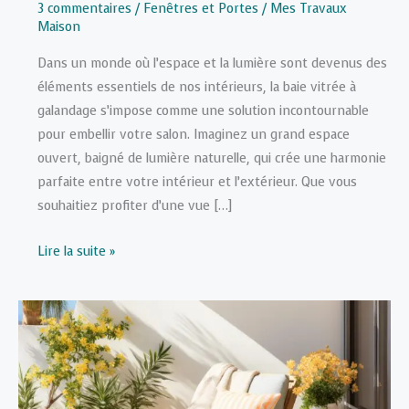
3 commentaires
/
Fenêtres et Portes
/
Mes Travaux
Maison
Dans un monde où l’espace et la lumière sont devenus des
éléments essentiels de nos intérieurs, la baie vitrée à
galandage s’impose comme une solution incontournable
pour embellir votre salon. Imaginez un grand espace
ouvert, baigné de lumière naturelle, qui crée une harmonie
parfaite entre votre intérieur et l’extérieur. Que vous
souhaitiez profiter d’une vue […]
Les
Lire la suite »
avantages
d’une
baie
vitrée
à
galandage