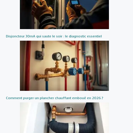
Disjoncteur 30mA qui saute le soir : le diagnostic essentiel
Comment purger un plancher chauffant emboué en 2026 ?