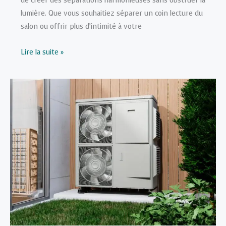
de créer des séparations harmonieuses sans obstruer la
lumière. Que vous souhaitiez séparer un coin lecture du
salon ou offrir plus d’intimité à votre
Comment
Lire la suite »
créer
une
séparation
élégante
avec
un
claustra
bois
?