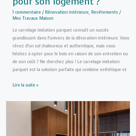
pour son logement ?
1 commentaire
/
Rénovation intérieure
,
Revêtements
/
Mes Travaux Maison
Le carrelage imitation parquet connaît un succès
grandissant dans l’univers de la décoration intérieure. Vous
rêvez d’un sol chaleureux et authentique, mais vous
hésitez à opter pour le bois en raison de son entretien ou
de son coût ? Ne cherchez plus ! Le carrelage imitation
parquet est la solution parfaite qui combine esthétique et
Pourquoi
Lire la suite »
choisir
du
carrelage
imitation
parquet
pour