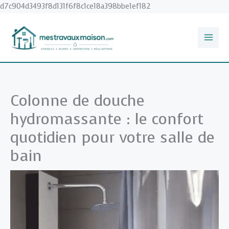
Aller
d7c904d3493f8d131f6f8c1ce18a398bbe1ef182
au
contenu
Colonne de douche
hydromassante : le confort
quotidien pour votre salle de
bain