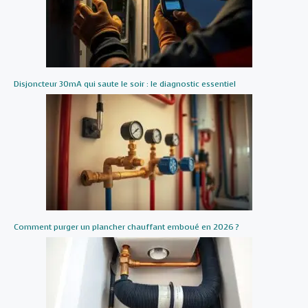
Disjoncteur 30mA qui saute le soir : le diagnostic essentiel
Comment purger un plancher chauffant emboué en 2026 ?