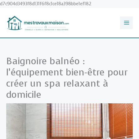
Aller
d7c904d3493f8d131f6f8c1ce18a398bbe1ef182
au
contenu
Baignoire balnéo :
l’équipement bien-être pour
créer un spa relaxant à
domicile