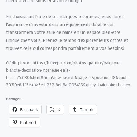
mieux à vos besoins et à votre budget.
En choisissant l’une de ces marques reconnues, vous aurez
l’assurance d’investir dans un équipement durable qui
transformera votre salle de bains en un espace bien-être
unique chez vous. Prenez le temps d’explorer leurs offres et
trouvez celle qui correspondra parfaitement à vos besoins!
Crédit photo : https://fr.freepik.com/photos-gratuite/baignoire-
blanche-decoration-interieure-salle-
bain_7531806.htm#fromView=search&page=3&position=18&uuid=
78319e8d-15ea-4c3e-b272-8eb8af005433&query=baignoire+balneo
Partager :
Facebook
X
Tumblr
Pinterest