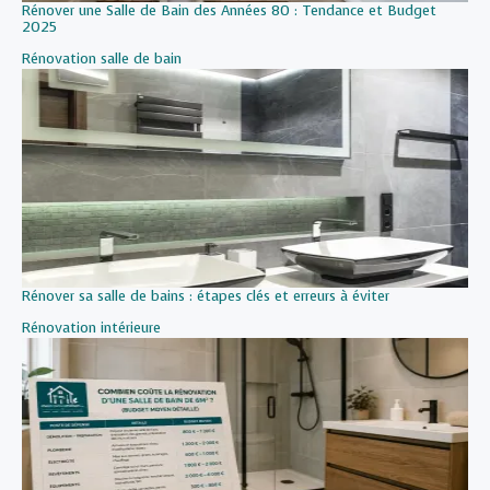
Rénover une Salle de Bain des Années 80 : Tendance et Budget
2025
Par rapport à
Rénovation salle de bain
Rénover sa salle de bains : étapes clés et erreurs à éviter
Par rapport à
Rénovation intérieure