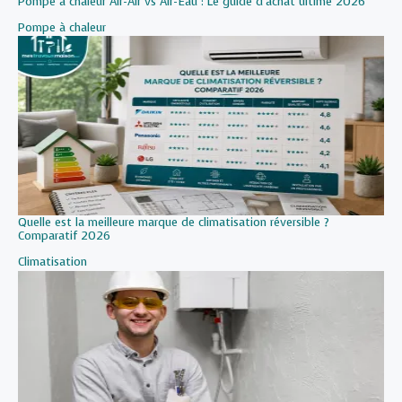
Pompe à chaleur Air-Air vs Air-Eau : Le guide d’achat ultime 2026
Par rapport à
Pompe à chaleur
Quelle est la meilleure marque de climatisation réversible ?
Comparatif 2026
Par rapport à
Climatisation