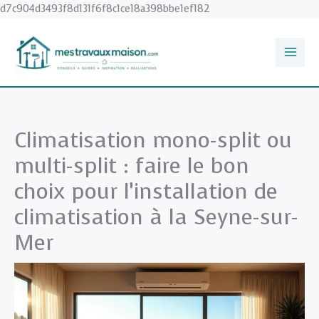
Aller
d7c904d3493f8d131f6f8c1ce18a398bbe1ef182
au
contenu
Climatisation mono-split ou
multi-split : faire le bon
choix pour l’installation de
climatisation à la Seyne-sur-
Mer