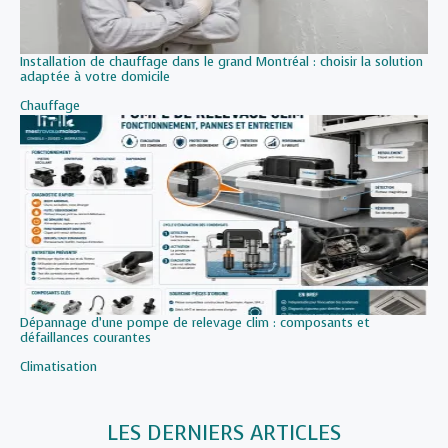
Installation de chauffage dans le grand Montréal : choisir la solution
adaptée à votre domicile
Par rapport à
Chauffage
Dépannage d’une pompe de relevage clim : composants et
défaillances courantes
Par rapport à
Climatisation
LES DERNIERS ARTICLES