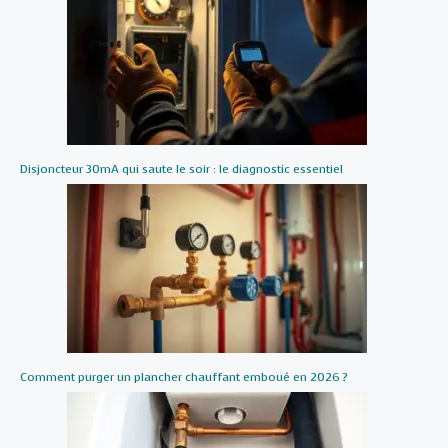
Disjoncteur 30mA qui saute le soir : le diagnostic essentiel
Comment purger un plancher chauffant emboué en 2026 ?