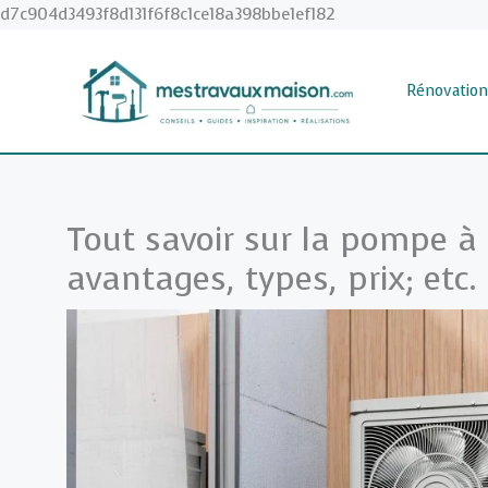
Aller
d7c904d3493f8d131f6f8c1ce18a398bbe1ef182
au
contenu
Rénovation
Tout savoir sur la pompe à
avantages, types, prix; etc.