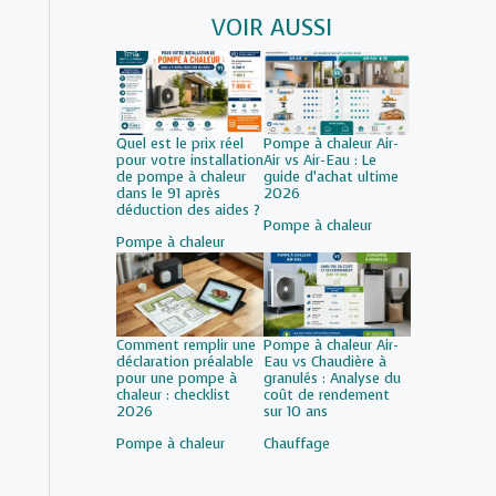
VOIR AUSSI
Quel est le prix réel
Pompe à chaleur Air-
pour votre installation
Air vs Air-Eau : Le
de pompe à chaleur
guide d’achat ultime
dans le 91 après
2026
déduction des aides ?
Par rapport à
Pompe à chaleur
Par rapport à
Pompe à chaleur
Comment remplir une
Pompe à chaleur Air-
déclaration préalable
Eau vs Chaudière à
pour une pompe à
granulés : Analyse du
chaleur : checklist
coût de rendement
2026
sur 10 ans
Par rapport à
Pompe à chaleur
Par rapport à
Chauffage