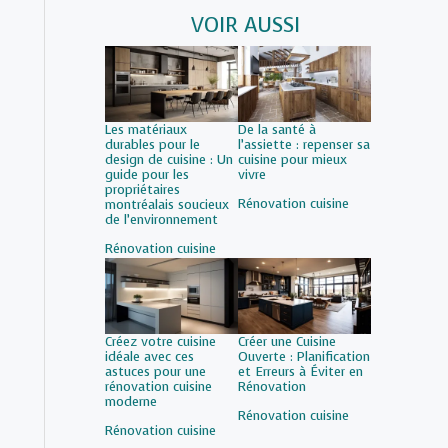
VOIR AUSSI
Les matériaux
De la santé à
durables pour le
l’assiette : repenser sa
design de cuisine : Un
cuisine pour mieux
guide pour les
vivre
propriétaires
Par rapport à
Rénovation cuisine
montréalais soucieux
de l’environnement
Par rapport à
Rénovation cuisine
Créez votre cuisine
Créer une Cuisine
idéale avec ces
Ouverte : Planification
astuces pour une
et Erreurs à Éviter en
rénovation cuisine
Rénovation
moderne
Par rapport à
Rénovation cuisine
Par rapport à
Rénovation cuisine