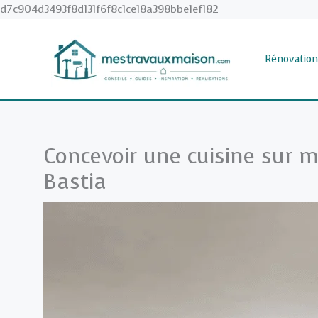
Aller
d7c904d3493f8d131f6f8c1ce18a398bbe1ef182
au
contenu
Rénovation
Concevoir une cuisine sur m
Bastia