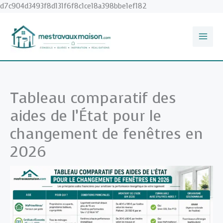
Aller
d7c904d3493f8d131f6f8c1ce18a398bbe1ef182
au
contenu
Tableau comparatif des
aides de l’État pour le
changement de fenêtres en
2026