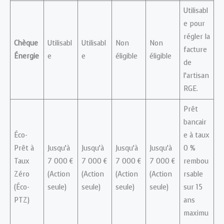
Utilisabl
e pour
régler la
Chèque
Utilisabl
Utilisabl
Non
Non
facture
Énergie
e
e
éligible
éligible
de
l’artisan
RGE.
Prêt
bancair
Éco-
e à taux
Prêt à
Jusqu’à
Jusqu’à
Jusqu’à
Jusqu’à
0 %
Taux
7 000 €
7 000 €
7 000 €
7 000 €
rembou
Zéro
(Action
(Action
(Action
(Action
rsable
(Éco-
seule)
seule)
seule)
seule)
sur 15
PTZ)
ans
maximu