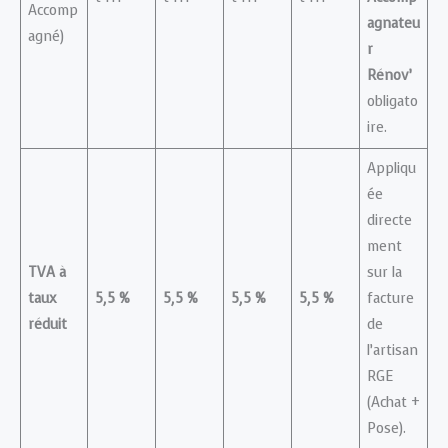
Accomp
agnateu
agné)
r
Rénov’
obligato
ire.
Appliqu
ée
directe
ment
TVA à
sur la
taux
5,5 %
5,5 %
5,5 %
5,5 %
facture
réduit
de
l’artisan
RGE
(Achat +
Pose).