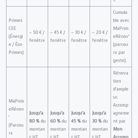
Cumula
Primes
ble avec
CEE
MaPrim
~ 50 € /
~ 45 € /
~ 30 € /
~ 20 € /
(Énergi
eRénov’
fenêtre
fenêtre
fenêtre
fenêtre
e / Éco-
(parcou
Primes)
rs par
geste).
Rénova
tion
d’ample
ur.
MaPrim
Accomp
eRénov
Jusqu’à
Jusqu’à
Jusqu’à
Jusqu’à
agneme
’
80 %
du
60 %
du
45 %
du
30 %
du
nt par
(Parcou
montan
montan
montan
montan
Mon
rs
t HT
t HT
t HT
t HT
Accomp