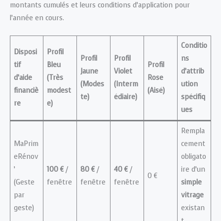
montants cumulés et leurs conditions d’application pour
l’année en cours.
Conditio
Disposi
Profil
Profil
Profil
ns
tif
Bleu
Profil
Jaune
Violet
d’attrib
d’aide
(Très
Rose
(Modes
(Interm
ution
financiè
modest
(Aisé)
te)
édiaire)
spécifiq
re
e)
ues
Rempla
MaPrim
cement
eRénov
obligato
’
100 €
/
80 €
/
40 €
/
ire d’un
0 €
(Geste
fenêtre
fenêtre
fenêtre
simple
par
vitrage
geste)
existan
t.