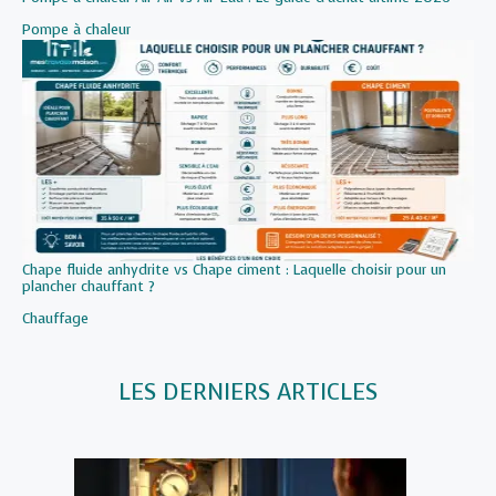
Par rapport à
Pompe à chaleur
Chape fluide anhydrite vs Chape ciment : Laquelle choisir pour un
plancher chauffant ?
Par rapport à
Chauffage
LES DERNIERS ARTICLES