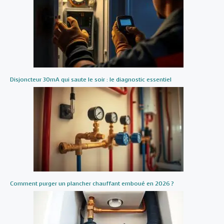
Disjoncteur 30mA qui saute le soir : le diagnostic essentiel
Comment purger un plancher chauffant emboué en 2026 ?