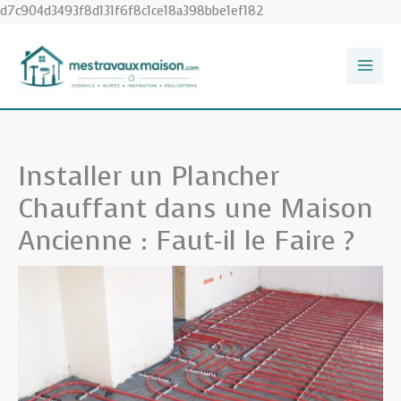
Aller
d7c904d3493f8d131f6f8c1ce18a398bbe1ef182
au
contenu
Installer un Plancher
Chauffant dans une Maison
Ancienne : Faut-il le Faire ?