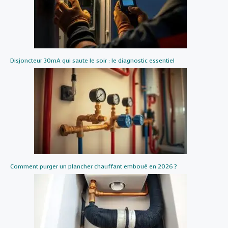
Disjoncteur 30mA qui saute le soir : le diagnostic essentiel
Comment purger un plancher chauffant emboué en 2026 ?