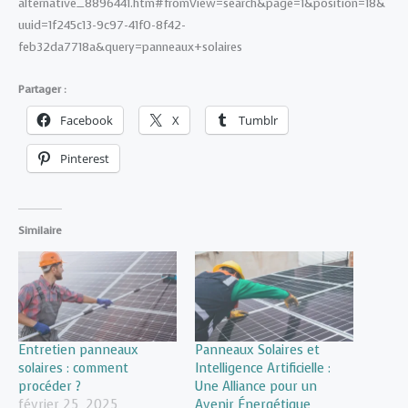
alternative_8896441.htm#fromView=search&page=1&position=18&
uuid=1f245c13-9c97-41f0-8f42-
feb32da7718a&query=panneaux+solaires
Partager :
Facebook
X
Tumblr
Pinterest
Similaire
Entretien panneaux
Panneaux Solaires et
solaires : comment
Intelligence Artificielle :
procéder ?
Une Alliance pour un
février 25, 2025
Avenir Énergétique