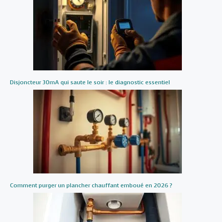
Disjoncteur 30mA qui saute le soir : le diagnostic essentiel
Comment purger un plancher chauffant emboué en 2026 ?