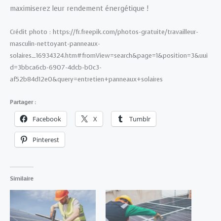
maximiserez leur rendement énergétique !
Crédit photo : https://fr.freepik.com/photos-gratuite/travailleur-
masculin-nettoyant-panneaux-
solaires_16934324.htm#fromView=search&page=1&position=3&uui
d=3bbca6cb-6907-4dcb-b0c3-
af52b84d12e0&query=entretien+panneaux+solaires
Partager :
Facebook
X
Tumblr
Pinterest
Similaire