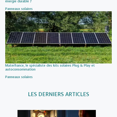
énergie durable ?
Par rapport à
Panneaux solaires
Materfrance, le spécialiste des kits solaires Plug & Play et
autoconsommation
Par rapport à
Panneaux solaires
LES DERNIERS ARTICLES