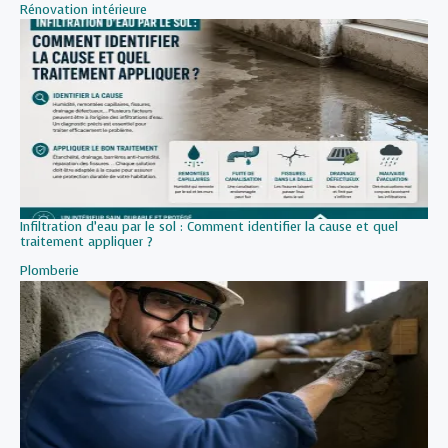
Par rapport à
Rénovation intérieure
Infiltration d’eau par le sol : Comment identifier la cause et quel
traitement appliquer ?
Par rapport à
Plomberie