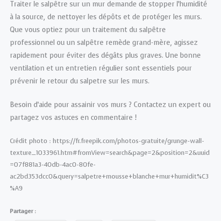
Traiter le salpêtre sur un mur demande de stopper l’humidité
à la source, de nettoyer les dépôts et de protéger les murs.
Que vous optiez pour un traitement du salpêtre
professionnel ou un salpêtre remède grand-mère, agissez
rapidement pour éviter des dégâts plus graves. Une bonne
ventilation et un entretien régulier sont essentiels pour
prévenir le retour du salpetre sur les murs.
Besoin d’aide pour assainir vos murs ? Contactez un expert ou
partagez vos astuces en commentaire !
Crédit photo : https://fr.freepik.com/photos-gratuite/grunge-wall-
texture_1033961.htm#fromView=search&page=2&position=2&uuid
=07f881a3-40db-4ac0-80fe-
ac2bd353dcc0&query=salpetre+mousse+blanche+mur+humidit%C3
%A9
Partager :