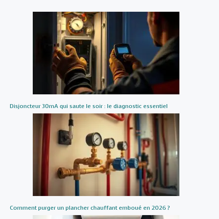
Disjoncteur 30mA qui saute le soir : le diagnostic essentiel
Comment purger un plancher chauffant emboué en 2026 ?