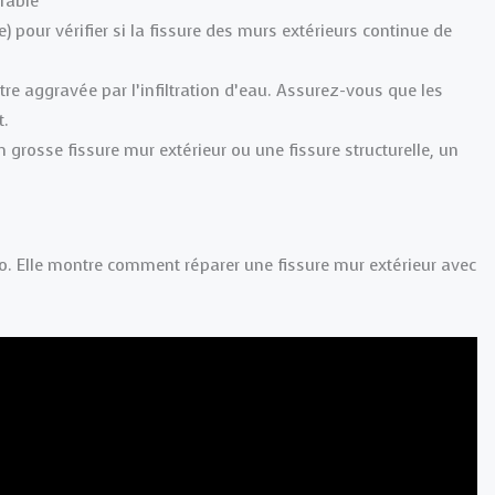
rable
e) pour vérifier si la fissure des murs extérieurs continue de
être aggravée par l’infiltration d’eau. Assurez-vous que les
t.
n grosse fissure mur extérieur ou une fissure structurelle, un
déo. Elle montre comment réparer une fissure mur extérieur avec