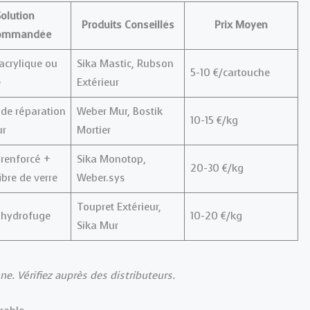
olution
Produits Conseillés
Prix Moyen
ommandée
acrylique ou
Sika Mastic, Rubson
5-10 €/cartouche
e
Extérieur
 de réparation
Weber Mur, Bostik
10-15 €/kg
ur
Mortier
 renforcé +
Sika Monotop,
20-30 €/kg
ibre de verre
Weber.sys
Toupret Extérieur,
 hydrofuge
10-20 €/kg
Sika Mur
ne. Vérifiez auprès des distributeurs.