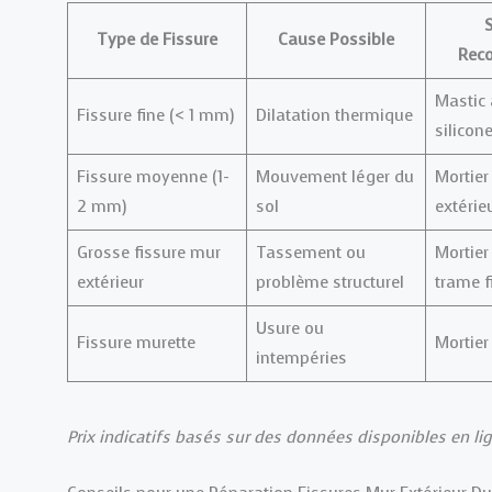
S
Type de Fissure
Cause Possible
Rec
Mastic 
Fissure fine (< 1 mm)
Dilatation thermique
silicon
Fissure moyenne (1-
Mouvement léger du
Mortier
2 mm)
sol
extérie
Grosse fissure mur
Tassement ou
Mortier
extérieur
problème structurel
trame f
Usure ou
Fissure murette
Mortier
intempéries
Prix indicatifs basés sur des données disponibles en lig