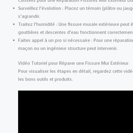
Conseils pour une Réparation Fissures Mur Extérieur Du
Surveillez l’évolution : Placez un témoin (plâtre ou jaug
s’agrandir.
Traitez l’humidité : Une fissure murale extérieure peut 
gouttières et descentes d’eau fonctionnent correctemen
Faites appel à un pro si nécessaire : Pour une réparatio
maçon ou un ingénieur structure peut intervenir.
Vidéo Tutoriel pour Réparer une Fissure Mur Extérieur
Pour visualiser les étapes en détail, regardez cette vi
les bons outils et produits.