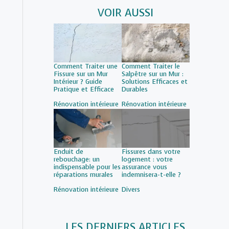
VOIR AUSSI
Comment Traiter une
Comment Traiter le
Fissure sur un Mur
Salpêtre sur un Mur :
Intérieur ? Guide
Solutions Efficaces et
Pratique et Efficace
Durables
Par rapport à
Rénovation intérieure
Par rapport à
Rénovation intérieure
Enduit de
Fissures dans votre
rebouchage: un
logement : votre
indispensable pour les
assurance vous
réparations murales
indemnisera-t-elle ?
Par rapport à
Rénovation intérieure
Par rapport à
Divers
LES DERNIERS ARTICLES