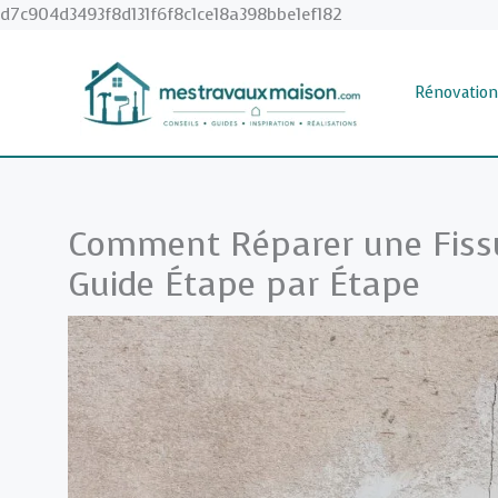
Aller
d7c904d3493f8d131f6f8c1ce18a398bbe1ef182
au
contenu
Rénovation
Comment Réparer une Fissu
Guide Étape par Étape