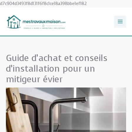
Aller
d7c904d3493f8d131f6f8c1ce18a398bbe1ef182
au
contenu
Guide d’achat et conseils
d’installation pour un
mitigeur évier