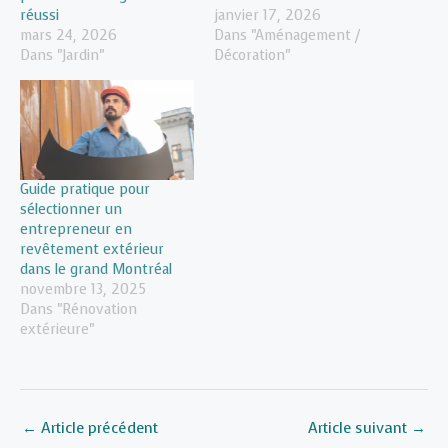
réussi
janvier 17, 2026
mars 24, 2026
Dans "Aménagement /
Dans "Jardin"
Décoration"
Guide pratique pour
sélectionner un
entrepreneur en
revêtement extérieur
dans le grand Montréal
novembre 13, 2025
Dans "Rénovation
extérieure"
←
Article précédent
Article suivant
→