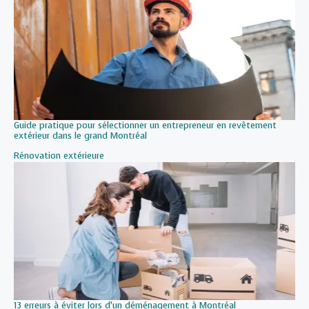
Guide pratique pour sélectionner un entrepreneur en revêtement
extérieur dans le grand Montréal
Par rapport à
Rénovation extérieure
13 erreurs à éviter lors d’un déménagement à Montréal