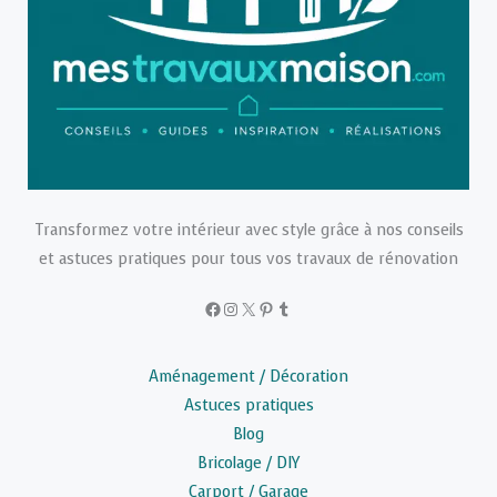
Transformez votre intérieur avec style grâce à nos conseils
et astuces pratiques pour tous vos travaux de rénovation
Facebook
Instagram
X
Pinterest
Tumblr
Aménagement / Décoration
Astuces pratiques
Blog
Bricolage / DIY
Carport / Garage