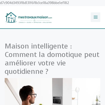
Aller
d7c904d3493f8d131f6f8c1ce18a398bbe1ef182
au
contenu
Maison intelligente :
Comment la domotique peut
améliorer votre vie
quotidienne ?