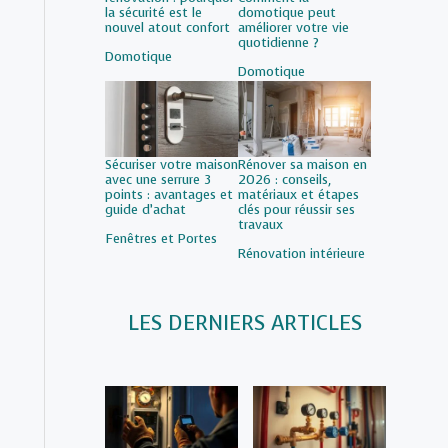
la sécurité est le
domotique peut
nouvel atout confort
améliorer votre vie
quotidienne ?
Par rapport à
Domotique
Par rapport à
Domotique
Sécuriser votre maison
Rénover sa maison en
avec une serrure 3
2026 : conseils,
points : avantages et
matériaux et étapes
guide d’achat
clés pour réussir ses
travaux
Par rapport à
Fenêtres et Portes
Par rapport à
Rénovation intérieure
LES DERNIERS ARTICLES