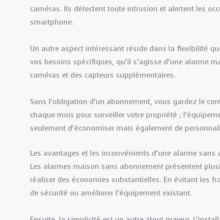
caméras. Ils détectent toute intrusion et alertent les oc
smartphone.
Un autre aspect intéressant réside dans la flexibilité q
vos besoins spécifiques, qu’il s’agisse d’une alarme m
caméras et des capteurs supplémentaires.
Sans l’obligation d’un abonnement, vous gardez le cont
chaque mois pour surveiller votre propriété ; l’équipem
seulement d’économiser mais également de personnalise
Les avantages et les inconvénients d’une alarme san
Les alarmes maison sans abonnement présentent plusie
réaliser des économies substantielles. En évitant les f
de sécurité ou améliorer l’équipement existant.
Ensuite, la simplicité est un autre atout majeur. L’ins