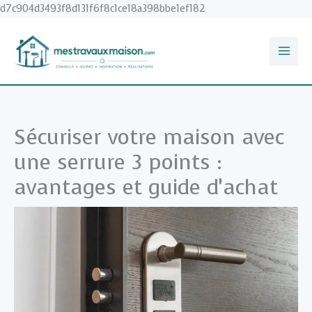
Aller
d7c904d3493f8d131f6f8c1ce18a398bbe1ef182
au
contenu
Sécuriser votre maison avec
une serrure 3 points :
avantages et guide d’achat