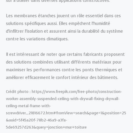
sûr à utiliser dans diverses applications constructives.
Les membranes étanches jouent un rôle essentiel dans ces
solutions spécifiques aussi. Elles empêchent l’humidité
d’infiltrer l’isolation et assurent ainsi la durabilité du système
contre les variations climatiques.
Il est intéressant de noter que certains fabricants proposent
des solutions combinées utilisant différents matériaux pour
maximiser les performances contre les ponts thermiques et
améliorer efficacement le confort intérieur des bâtiments.
Crédit photo : https://www.freepik.com/free-photo/construction-
worker-assembly-suspended-ceiling-with-drywall-fixing-drywall-
ceiling-metal-frame-with-
screwdriver_21816672.htm#fromView=search&page=1&position=25
&uuid=5f45a20f-78b2-46a9-a3fa-
5de69257d263&query=jonction+mur+toiture