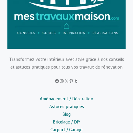
Transformez votre intérieur avec style grâce à nos conseils
et astuces pratiques pour tous vos travaux de rénovation
Facebook
Instagram
X
Pinterest
Tumblr
Aménagement / Décoration
Astuces pratiques
Blog
Bricolage / DIY
Carport / Garage