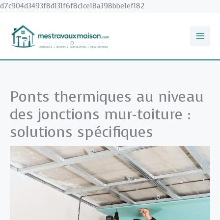
Aller
d7c904d3493f8d131f6f8c1ce18a398bbe1ef182
au
contenu
Ponts thermiques au niveau
des jonctions mur-toiture :
solutions spécifiques