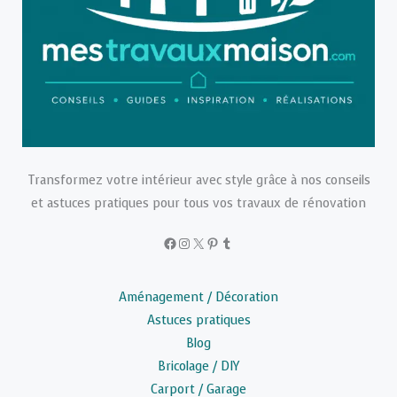
Transformez votre intérieur avec style grâce à nos conseils
et astuces pratiques pour tous vos travaux de rénovation
Facebook
Instagram
X
Pinterest
Tumblr
Aménagement / Décoration
Astuces pratiques
Blog
Bricolage / DIY
Carport / Garage