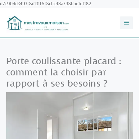
Aller
d7c904d3493f8d131f6f8c1ce18a398bbe1ef182
au
contenu
Porte coulissante placard :
comment la choisir par
rapport à ses besoins ?