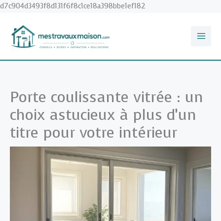
Aller
d7c904d3493f8d131f6f8c1ce18a398bbe1ef182
au
contenu
Porte coulissante vitrée : un
choix astucieux à plus d’un
titre pour votre intérieur