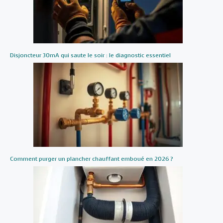
Disjoncteur 30mA qui saute le soir : le diagnostic essentiel
Comment purger un plancher chauffant emboué en 2026 ?