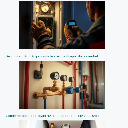
Disjoncteur 30mA qui saute le soir : le diagnostic essentiel
Comment purger un plancher chauffant emboué en 2026 ?