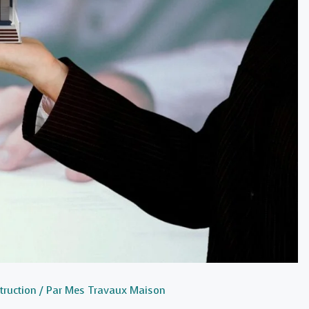
truction
/ Par
Mes Travaux Maison