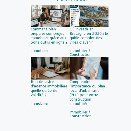
Comment bien
Où investir en
préparer son projet
Bretagne en 2026 : le
immobilier grâce aux
guide complet des
bons outils en ligne ?
villes d’avenir
Par rapport à
Immobilier
Par rapport à
Immobilier /
Construction
Bon de visite
Comprendre
d’agence immobilière :
l’importance du plan
quelle durée de
local d’urbanisme
validité ?
(PLU) pour votre
construction
Par rapport à
Immobilier
immobilière
Par rapport à
Immobilier /
Construction