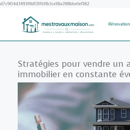
Aller
d7c904d3493f8d131f6f8c1ce18a398bbe1ef182
au
contenu
Rénovation
Stratégies pour vendre un
immobilier en constante év